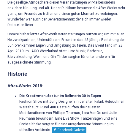
Die gesellige Atmosphäre dieser Veranstaltungen wirkte besonders
anziehen für Jung und Alt. Unser Publikum besuchte die After-Works sehr
gerne, um Freunde zu treffen und einen guten Moment zu verbringen.
Wunderbar war auch der Generationenmix der sich immer wieder
feststellen liess.
Unsere bisher letzte After-Work Veranstaltungen nutzen wir, um mit allen
Netzwerkpartnern, Unterstützern, Freunden das 45-jährige Bestehung der
Juniorenkammer Eupen und Umgebung zu feiern. Das Event fand im 23.
April 2019 im LAGO Wetzlarbad statt. Live Musik, Barbecue,
Bierverkostung, Wein- und Gin-Theke sorgten für unter anderem für
ausgezeichnete Stimmung.
Historie
After-Works 2018:
Die Kreativmanufaktur im Bellmerin 30 in Eupen
Fashion Show mit Jung Designern in der alten Fabrik Hebebühnen
Weisshaupt. Rund 400 Gäste durften die neuesten
Modekreationen von Philippe Thomas, Lara VanOo und Julie
Neumann bewundern. Eine Live Show, Tanzeinlagen und eine
Cocktailtheke sorgten für eine ausgelassene Stimmung im
stilvollen Ambiente.
Facebook-Galerie